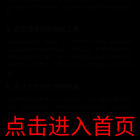
运动员用他们的拼搏精神，在泳池中书写着属于中国的荣耀篇
章。
1. 国家游泳队的崛起之路
中国游泳队并非一夜成名。从上世纪80年代开始，国家运动员
们就在国际赛场上默默耕耘。早期的庄泳、乐靖宜等前辈为后
来的运动员铺平了道路。如今，中国游泳队已成为世界杯和奥
运会领奖台上的常客，这背后是无数运动员日复一日的艰苦训
练。
2. 游泳世界杯的激烈角逐
本届世界杯游泳赛事中，中国队在多个项目上展现了强大的竞
争力。张雨霏在女子200米蝶泳中以微弱优势夺冠，徐嘉余则
在男子100米仰泳中刷新了个人最好成绩。这些国家运动员的
点击进入首页
出色表现，不仅为中国赢得了荣誉，也让世界看到了中国游泳
的实力。